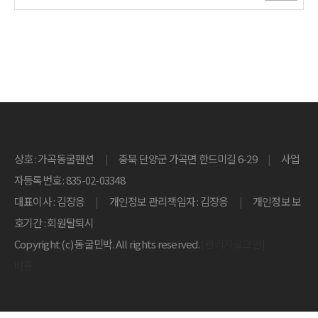
상호 : 가곡동굴팬션
|
충북 단양군 가곡면 한드미길 6-29
|
자등록번호 : 835-02-03348
대표이사 : 김장응
|
개인정보 관리책임자 : 김장응
|
호기간 : 회원탈퇴시
Copyright (c) 동굴민박. All rights reserved.
[관리자로그인]
버튼